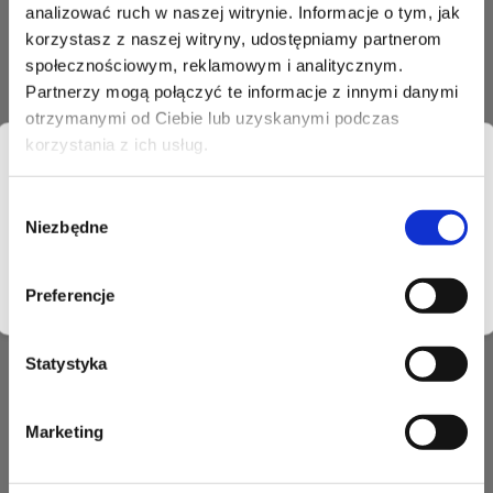
analizować ruch w naszej witrynie. Informacje o tym, jak
Sprawdź pozostałe usługi:
korzystasz z naszej witryny, udostępniamy partnerom
społecznościowym, reklamowym i analitycznym.
Partnerzy mogą połączyć te informacje z innymi danymi
otrzymanymi od Ciebie lub uzyskanymi podczas
korzystania z ich usług.
W przypadku problemów z wjazdem prosimy o
kontakt z obsługą parkingową przy bramce
Wybór
Niezbędne
zgody
wjazdowej.
OK
Preferencje
WYCIECZKA
POLECANE
POZnaj Ławicę - grupy
Drive Me
Statystyka
zorganizowane
Marketing
Poznań
Poznań
Port Lotniczy Poznań-Ławica im.
Port Lotniczy Poznań-Ławica im.
Henryka Wieniawskiego
Henryka Wieniawskiego