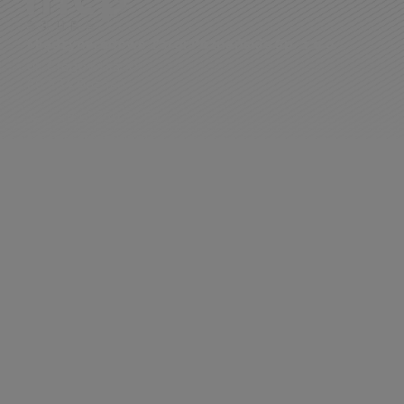
Międzynarodowe Targi Poznańskie Sp. z o.o.
ul. Głogowska 10,
60-734 Poznań
+48 61 250 92 55
info@tobilet.pl
Regulaminy
Regulamin airportpoznan.pl
Polityka prywatności
Regulamin Parkingów Portu Lotniczego Ławica
Regulamin korzystania z usługi Drive Me
Regulamin korzystania z usługi Business Executive
Lounge
Regulamin korzystania z usługi Meet&Assist
Regulamin korzystania z usługi Odprawa VIP
Regulamin korzystania z przejścia Fast Track