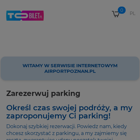
0
Wybi
PL
Mój kosz
skle
WITAMY W SERWISIE INTERNETOWYM
AIRPORTPOZNAN.PL
Zarezerwuj parking
Określ czas swojej podróży, a my
zaproponujemy Ci parking!
Dokonaj szybkiej rezerwacji. Powiedz nam, kiedy
chcesz skorzystać z parkingu, a my zajmiemy się