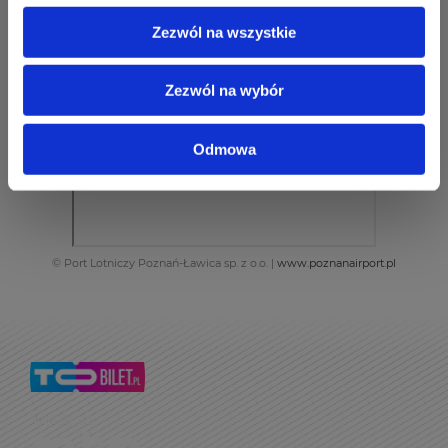
Zezwól na wszystkie
Zezwól na wybór
Odmowa
© Port Lotniczy Poznań-Ławica sp. z o.o. |
www.poznanairport.pl